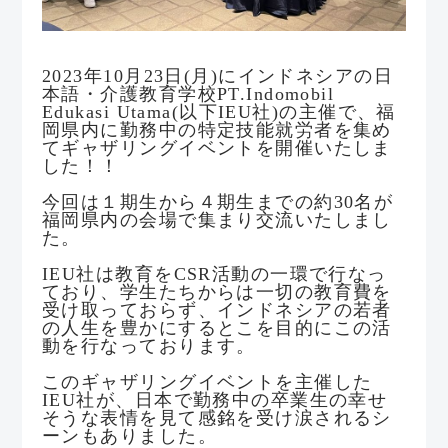
2023年10月23日(月)にインドネシアの日
本語・介護教育学校PT.Indomobil
Edukasi Utama(以下IEU社)の主催で、福
岡県内に勤務中の特定技能就労者を集め
てギャザリングイベントを開催いたしま
した！！
今回は１期生から４期生までの約30名が
福岡県内の会場で集まり交流いたしまし
た。
IEU社は教育をCSR活動の一環で行なっ
ており、学生たちからは一切の教育費を
受け取っておらず、インドネシアの若者
の人生を豊かにするとこを目的にこの活
動を行なっております。
このギャザリングイベントを主催した
IEU社が、日本で勤務中の卒業生の幸せ
そうな表情を見て感銘を受け涙されるシ
ーンもありました。