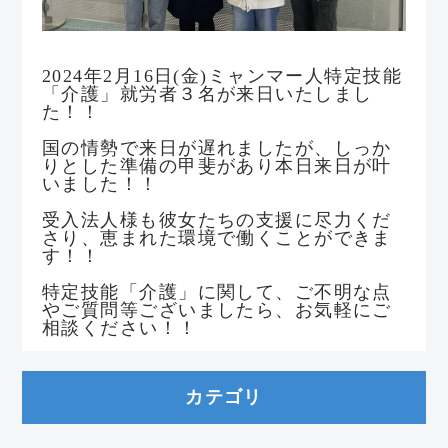
2024年2月16日(金)ミャンマー人特定技能
「介護」就労者３名が来日いたしまし
た！！
国の情勢で来日が遅れましたが、しっか
りとした準備の甲斐があり本日来日が叶
いました！！
受入法人様も彼女たちの支援に尽力くだ
さり、恵まれた環境で働くことができま
す！！
特定技能「介護」に関して、ご不明な点
やご質問等ございましたら、お気軽にご
相談ください！！
カテゴリ