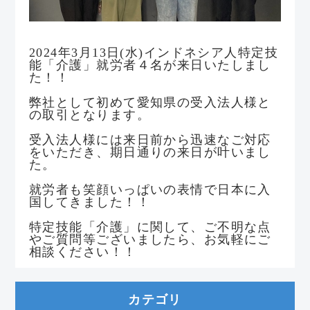
2024年3月13日(水)インドネシア人特定技
能「介護」就労者４名が来日いたしまし
た！！
弊社として初めて愛知県の受入法人様と
の取引となります。
受入法人様には来日前から迅速なご対応
をいただき、期日通りの来日が叶いまし
た。
就労者も笑顔いっぱいの表情で日本に入
国してきました！！
特定技能「介護」に関して、ご不明な点
やご質問等ございましたら、お気軽にご
相談ください！！
カテゴリ